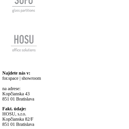
Najdete nás v:
for.space | showroom
na adrese:
Kopčianska 43
851 01 Bratislava
Fakt. údaje:
HOSU, s.r.o.
Kopčianska 82/F
851 01 Bratislava