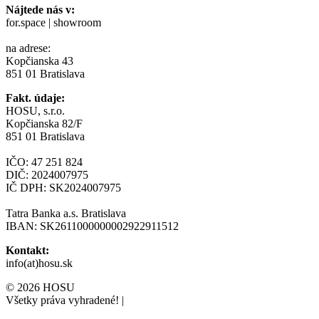
Nájtede nás v:
for.space | showroom
na adrese:
Kopčianska 43
851 01 Bratislava
Fakt. údaje:
HOSU, s.r.o.
Kopčianska 82/F
851 01 Bratislava
IČO: 47 251 824
DIČ: 2024007975
IČ DPH: SK2024007975
Tatra Banka a.s. Bratislava
IBAN: SK2611000000002922911512
Kontakt:
info(at)hosu.sk
© 2026 HOSU
Všetky práva vyhradené!
|