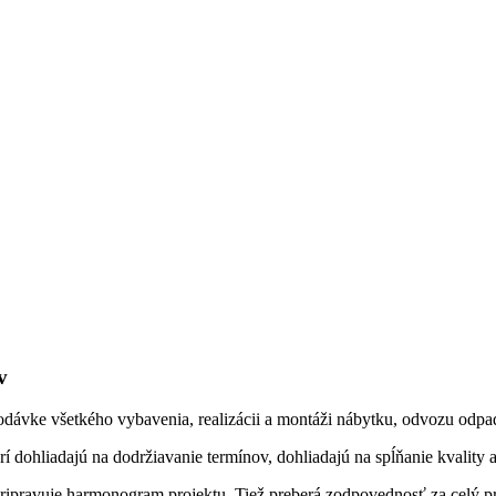
v
dávke všetkého vybavenia, realizácii a montáži nábytku, odvozu odpad
rí dohliadajú na dodržiavanie termínov, dohliadajú na spĺňanie kvality
ipravuje harmonogram projektu. Tiež preberá zodpovednosť za celý pr