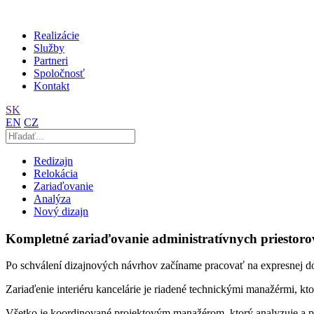
Realizácie
Služby
Partneri
Spoločnosť
Kontakt
SK
EN
CZ
Redizajn
Relokácia
Zariaďovanie
Analýza
Nový dizajn
Kompletné zariaďovanie administratívnych priestoro
Po schválení dizajnových návrhov začíname pracovať na expresnej do
Zariaďenie interiéru kancelárie je riadené technickými manažérmi, kto
Všetko je koordinované projektovým manažérom, ktorý analyzuje a pr