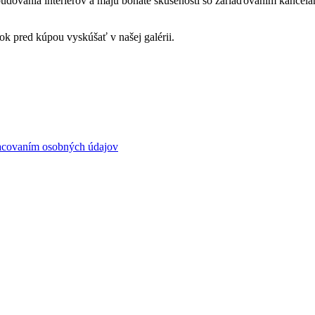
ovania interiérov a majú bohaté skúsenosti so zariaďovaním kancelárii
tok pred kúpou vyskúšať v našej galérii.
pracovaním osobných údajov