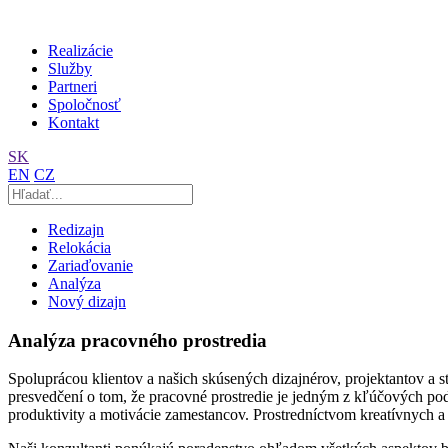
Realizácie
Služby
Partneri
Spoločnosť
Kontakt
SK
EN
CZ
Redizajn
Relokácia
Zariaďovanie
Analýza
Nový dizajn
Analýza pracovného prostredia
Spoluprácou klientov a našich skúsených dizajnérov, projektantov a 
presvedčení o tom, že pracovné prostredie je jedným z kľúčových pod
produktivity a motivácie zamestancov. Prostredníctvom kreatívnych a f