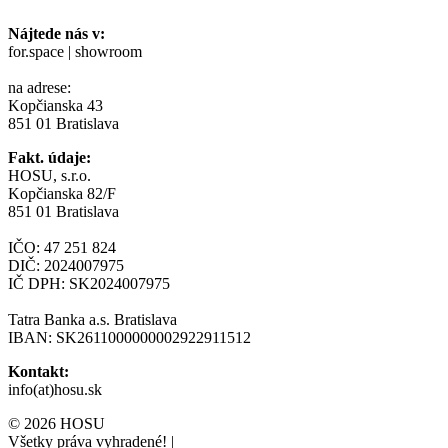
Nájtede nás v:
for.space | showroom
na adrese:
Kopčianska 43
851 01 Bratislava
Fakt. údaje:
HOSU, s.r.o.
Kopčianska 82/F
851 01 Bratislava
IČO: 47 251 824
DIČ: 2024007975
IČ DPH: SK2024007975
Tatra Banka a.s. Bratislava
IBAN: SK2611000000002922911512
Kontakt:
info(at)hosu.sk
© 2026 HOSU
Všetky práva vyhradené!
|