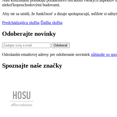
Naši konzultanti ponúkajú poradenstvo ohľadom všetkých aspektov bud
niekoľkoposchodovými budovami.
Aby ste sa uistili, že funkčnosť a dizajn spolupracujú, môžete si náby
Predchádzajúca služba
Ďalšia služba
Odoberajte novinky
Odoslaním emailovej adresy pre odoberanie noviniek
súhlasíte so s
Spoznajte naše značky