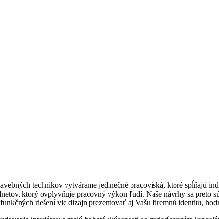
stavebných technikov vytvárame jedinečné pracoviská, ktoré spĺňajú in
netov, ktorý ovplyvňuje pracovný výkon ľudí. Naše návrhy sa preto sús
unkčných riešení vie dizajn prezentovať aj Vašu firemnú identitu, hodno