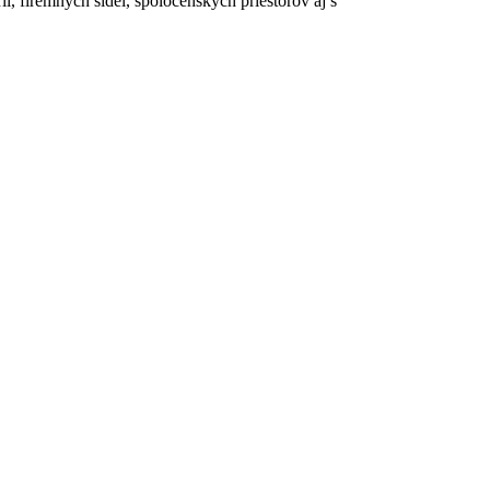
, firemných sídel, spoločenských priestorov aj s